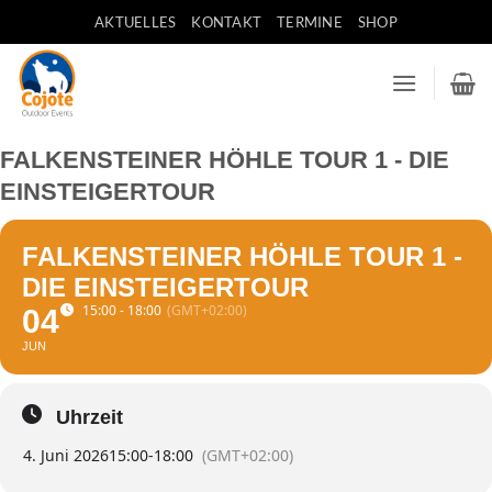
Zum
AKTUELLES
KONTAKT
TERMINE
SHOP
Inhalt
springen
FALKENSTEINER HÖHLE TOUR 1 - DIE
EINSTEIGERTOUR
FALKENSTEINER HÖHLE TOUR 1 -
DIE EINSTEIGERTOUR
15:00 - 18:00
(GMT+02:00)
04
JUN
Uhrzeit
4. Juni 2026
15:00
-
18:00
(GMT+02:00)