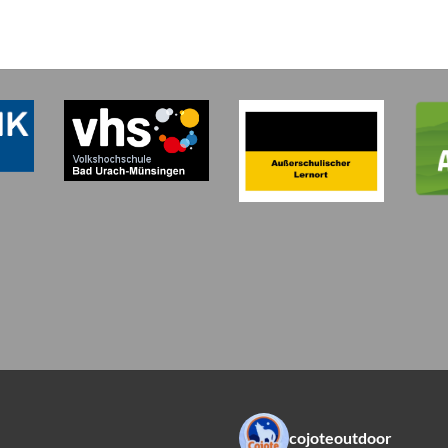
cojoteoutdoor