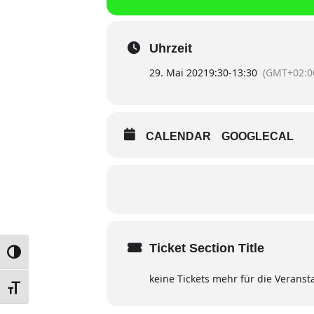
Uhrzeit
29. Mai 2021
9:30
-
13:30
(GMT+02:0
CALENDAR
GOOGLECAL
Ticket Section Title
UMSCHALTEN AUF HOHE KONTRASTE
keine Tickets mehr für die Veranst
SCHRIFT VERGRÖSSERN