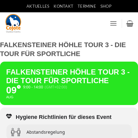
Zum
AKTUELLES
KONTAKT
TERMINE
SHOP
Inhalt
springen
FALKENSTEINER HÖHLE TOUR 3 - DIE
TOUR FÜR SPORTLICHE
FALKENSTEINER HÖHLE TOUR 3 -
DIE TOUR FÜR SPORTLICHE
9:00 - 14:00
(GMT+02:00)
09
AUG
Hygiene Richtlinien für dieses Event
Abstandsregelung