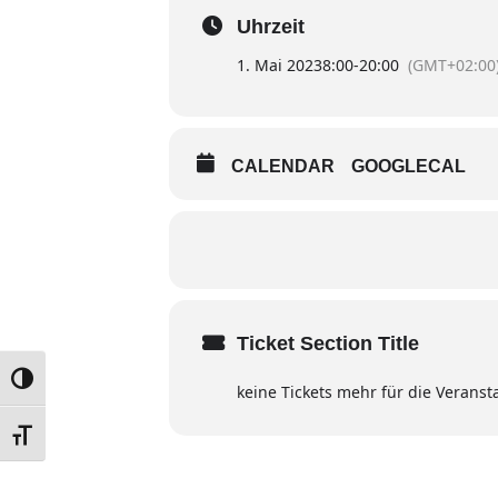
Uhrzeit
1. Mai 2023
8:00
-
20:00
(GMT+02:00
CALENDAR
GOOGLECAL
Ticket Section Title
UMSCHALTEN AUF HOHE KONTRASTE
keine Tickets mehr für die Veranst
SCHRIFT VERGRÖSSERN