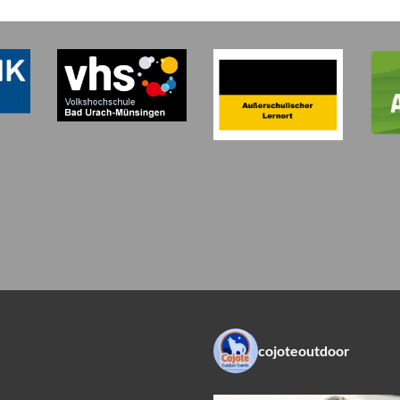
cojoteoutdoor