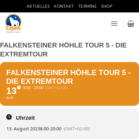
Zum
AKTUELLES
KONTAKT
TERMINE
SHOP
Inhalt
springen
FALKENSTEINER HÖHLE TOUR 5 - DIE
EXTREMTOUR
FALKENSTEINER HÖHLE TOUR 5 -
DIE EXTREMTOUR
8:00 - 20:00
(GMT+02:00)
13
AUG
Uhrzeit
13. August 2023
8:00
-
20:00
(GMT+02:00)