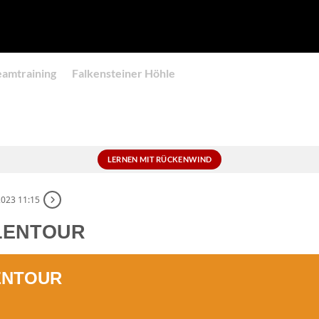
eamtraining
Falkensteiner Höhle
LERNEN MIT RÜCKENWIND
2023 11:15
LENTOUR
ENTOUR