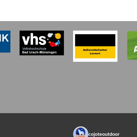
cojoteoutdoor