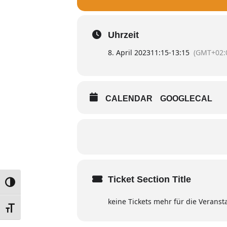
Uhrzeit
8. April 2023
11:15
-
13:15
(GMT+02:
CALENDAR
GOOGLECAL
Ticket Section Title
UMSCHALTEN AUF HOHE KONTRASTE
keine Tickets mehr für die Veranst
SCHRIFT VERGRÖSSERN