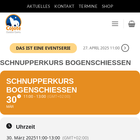
Zum
AKTUELLES
KONTAKT
TERMINE
SHOP
Inhalt
springen
DAS IST EINE EVENTSERIE
27. APRIL 2025 11:00
SCHNUPPERKURS BOGENSCHIESSEN
SCHNUPPERKURS
BOGENSCHIESSEN
11:00 - 13:00
(GMT+02:00)
30
MÄR
Uhrzeit
30. März 2025
11:00
-
13:00
(GMT+02:00)