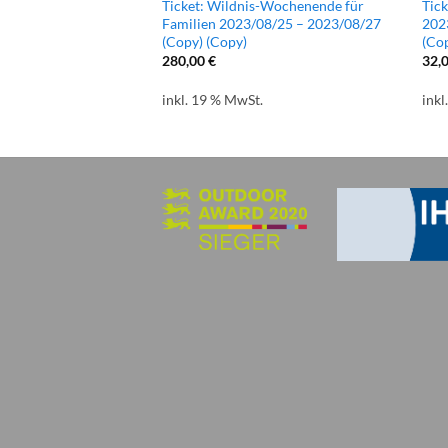
teiner Höhle Tour 1 –
Ticket: Wildnis-Wochenende für
Tic
our 2023/04/01 –
Familien 2023/08/25 – 2023/08/27
202
py) (Copy) (Copy)
(Copy) (Copy)
(Co
Copy) (Copy)
280,00
€
32,
inkl. 19 % MwSt.
inkl
.