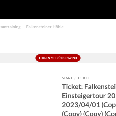
eamtraining
Falkensteiner Höhle
LERNEN MIT RÜCKENWIND
START
/
TICKET
Ticket: Falkenste
Einsteigertour 2
2023/04/01 (Copy
(Copy) (Copy) (Co