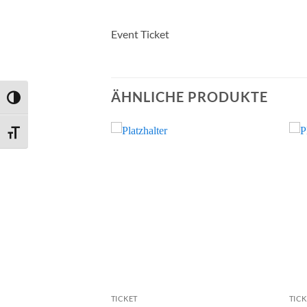
Event Ticket
ÄHNLICHE PRODUKTE
UMSCHALTEN AUF HOHE KONTRASTE
SCHRIFT VERGRÖSSERN
TICKET
TICK