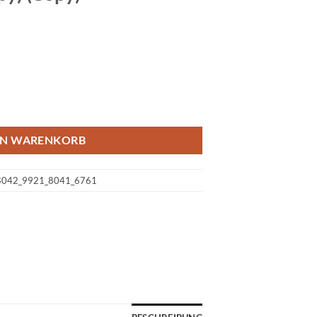
1 - Die Einsteigertour 2023/04/01 - 2023/04/01 (Copy) (Copy) (Copy) (Co
EN WARENKORB
8042_9921_8041_6761