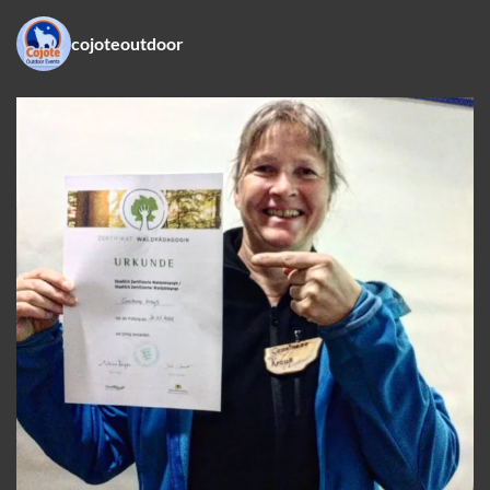
cojoteoutdoor