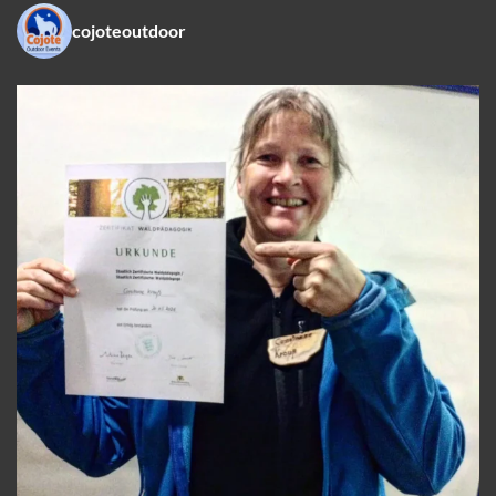
cojoteoutdoor