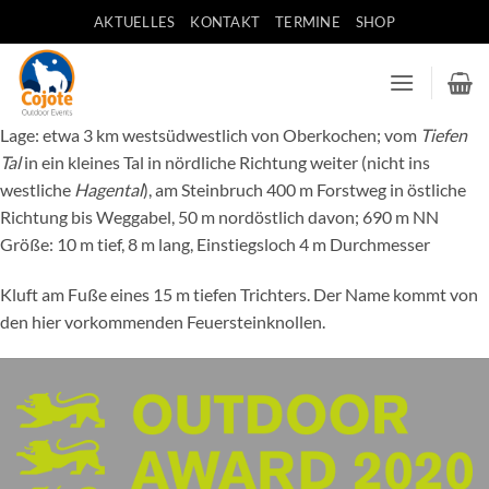
Zum
AKTUELLES
KONTAKT
TERMINE
SHOP
Inhalt
springen
Lage: etwa 3 km westsüdwestlich von Oberkochen; vom
Tiefen
Tal
in ein kleines Tal in nördliche Richtung weiter (nicht ins
westliche
Hagental
), am Steinbruch 400 m Forstweg in östliche
Richtung bis Weggabel, 50 m nordöstlich davon; 690 m NN
Größe: 10 m tief, 8 m lang, Einstiegsloch 4 m Durchmesser
Kluft am Fuße eines 15 m tiefen Trichters. Der Name kommt von
den hier vorkommenden Feuersteinknollen.