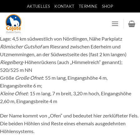
Zum
AKTUELLES
KONTAKT
TERMINE
SHOP
Inhalt
springen
Lage: 4,5 km südwestlich von Nördlingen, Nähe Parkplatz
Römischer Gutshof
am Riesrand zwischen Ederheim und
Utzmemmingen, an der Südwestseite des (fast 2 km langen)
Riegelberg
-Höhenrückens (auch „Himmelreich“ genannt);
520/525 m NN
Größe
Große Ofnet
: 55 m lang, Eingangshöhe 4 m,
Eingangsbreite 6 m;
Kleine Ofnet
: 15 m lang, 7 m breit, 3,20 m hoch, Eingangshöhe
2,60 m, Eingangsbreite 4 m
Der Name kommt von „Ofen“ und bedeutet hier zerklüfteter Fels.
Die beiden Höhlen sind Reste eines ehemals ausgedehnten
Höhlensystems.