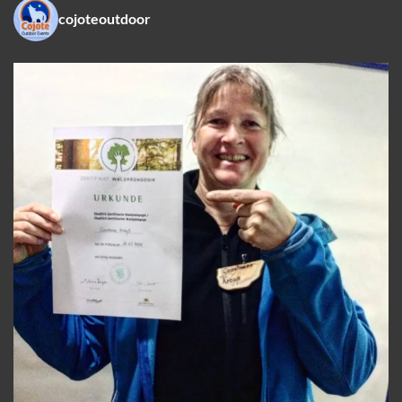
cojoteoutdoor