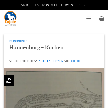
Zum
AKTUELLES
KONTAKT
TERMINE
SHOP
Inhalt
springen
BURGRUINEN
Hunnenburg – Kuchen
VERÖFFENTLICHT AM
9. DEZEMBER 2017
VON
COJOTE
09
Dez.