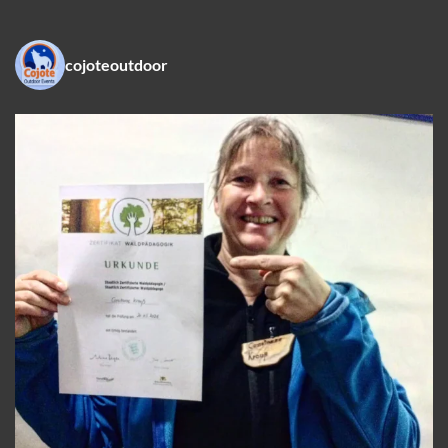
cojoteoutdoor