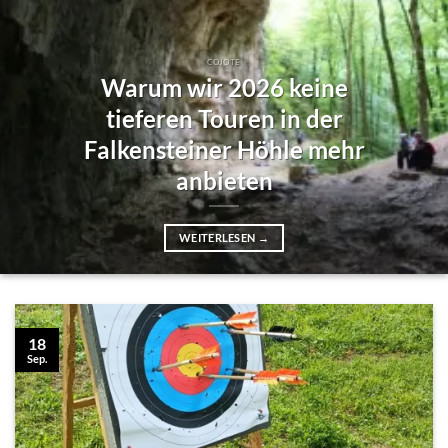
COJOTE
Warum wir 2026 keine
tieferen Touren in der
Falkensteiner Höhle mehr
anbieten
WEITERLESEN
→
18
Sep.