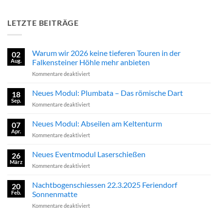
LETZTE BEITRÄGE
Warum wir 2026 keine tieferen Touren in der
02
Aug.
Falkensteiner Höhle mehr anbieten
für
Kommentare deaktiviert
Warum
wir
Neues Modul: Plumbata – Das römische Dart
18
2026
Sep.
für
Kommentare deaktiviert
keine
Neues
tieferen
Modul:
Neues Modul: Abseilen am Keltenturm
Touren
07
Plumbata
Apr.
in
für
Kommentare deaktiviert
–
der
Neues
Das
Falkensteiner
Modul:
Neues Eventmodul Laserschießen
römische
26
Höhle
Abseilen
März
Dart
mehr
für
Kommentare deaktiviert
am
anbieten
Neues
Keltenturm
Eventmodul
Nachtbogenschiessen 22.3.2025 Feriendorf
20
Laserschießen
Feb.
Sonnenmatte
für
Kommentare deaktiviert
Nachtbogenschiessen