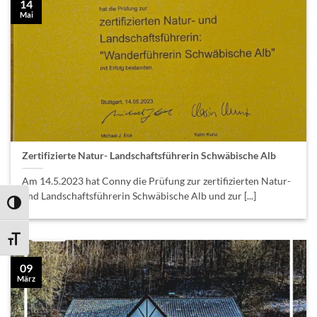
14
Mai
Zertifizierte Natur- Landschaftsführerin Schwäbische Alb
Am 14.5.2023 hat Conny die Prüfung zur zertifizierten Natur-
und Landschaftsführerin Schwäbische Alb und zur [...]
UMSCHALTEN AUF HOHE KONTRASTE
SCHRIFT VERGRÖSSERN
09
März